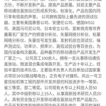
方针，不断开发新产品，提高产品质量。目前主要产品
移动通信直放站已形成系列化、标准化，产品在国内同
行享有很高的声誉。 公司拥有国际上最先进的测试仪
器，主要有美国惠普公司、安捷伦公司、德国R∕S公
司、英国马可尼公司、日本安立公司、爱斯佩克等世界
最著名厂家生产的频谱分析仪、矢量网络分析仪、标量
网络分析仪、矢量信号发生器、发射机综合测试仪、噪
声测试仪、功率计、频率计、高低试验台等百余台，为
国内设备档次最高、品种最齐的移动通信产品开发生产
厂家之一。 公司员工100余人，拥有一支从事移动通信
直放站、微波混合集成电路开发、生产达十年以上、经
验丰富的技术队伍，主要技术负责人先后参加过国家重
点项目16∕32路战略电台，正负电子对撞机、风云一号卫
星信标机等工程的部件开发并获的科技进步市一等奖、
省三等奖、部二等奖。公司现有大专以上科技人员50
人，其中中级职称以上15人，从事高新技术研究人员20
人。具有完全独立开发移动通信直放站齐套产品能力。
产品开发和性能始终在国内处于领先地位，满足欧洲标