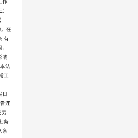
工作
三）
需
的，在
 有
因，
影响
反本法
常工
；
假日
动者连
按劳
七条
八条