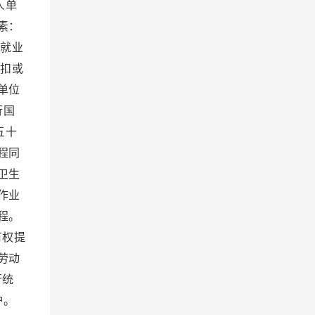
人单
素：
）就业
克扣或
单位
行国
五十
程同
卫生
作业
程。
有权提
劳动
行统
护。