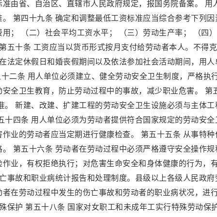
标准由省、自治区、直辖市人民政府规定，报国务院备案。 用
。 第四十九条 确定和调整最低工资标准应当综合参考下列因
用； （二）社会平均工资水平； （三）劳动生产率； （四
 第五十条 工资应当以货币形式按月支付给劳动者本人。不得
者在法定休假日和婚丧假期间以及依法参加社会活动期间，用人
第五十二条 用人单位必须建立、健全劳动安全卫生制度，严格执
动安全卫生教育，防止劳动过程中的事故，减少职业危害。 第
准。 新建、改建、扩建工程的劳动安全卫生设施必须与主体工
五十四条 用人单位必须为劳动者提供符合国家规定的劳动安全
作业的劳动者应当定期进行健康检查。 第五十五条 从事特种
。 第五十六条 劳动者在劳动过程中必须严格遵守安全操作规
险作业，有权拒绝执行；对危害生命安全和身体健康的行为，
伤亡事故和职业病统计报告和处理制度。县级以上各级人民政府
动者在劳动过程中发生的伤亡事故和劳动者的职业病状况，进
特殊保护 第五十八条 国家对女职工和未成年工实行特殊劳动保