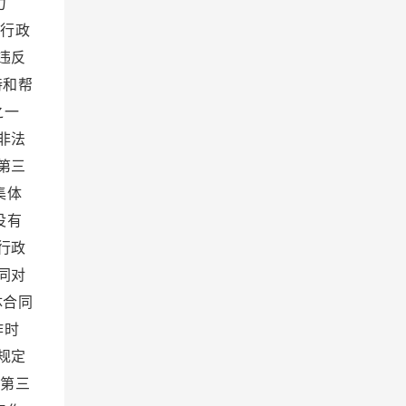
力
、行政
违反
持和帮
之一
非法
第三
集体
没有
行政
同对
体合同
作时
规定
 第三