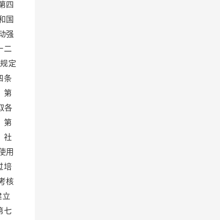
第四
和国
动强
十二
家规定
四条
 第
取各
 第
、社
使用
过培
考核
建立
第七