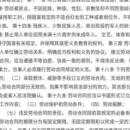
条 劳动者就业，不因民族、种族、性别、宗教信仰不同而受歧
在录用职工时，除国家规定的不适合妇女的工种或者岗位外，不
准。 第十四条 残疾人、少数民族人员、退出现役的军人的就
条 禁止用人单位招用未满十六周岁的未成年人。 文艺、体育
守国家有关规定，并保障其接受义务教育的权利。 第三章 劳
用人单位确立劳动关系、明确双方权利和义务的协议。 建立劳
动合同，应当遵循平等自愿、协商一致的原则，不得违反法律、
束力，当事人必须履行劳动合同规定的义务。 第十八条 下列
同； （二）采取欺诈、威胁等手段订立的劳动合同。 无效的
认劳动合同部分无效的，如果不影响其余部分的效力，其余部
会或者人民法院确认。 第十九条 劳动合同应当以书面形式订
）工作内容； （三）劳动保护和劳动条件； （四）劳动报酬；
； （七）违反劳动合同的责任。 劳动合同除前款规定的必备
 劳动合同的期限分为有固定期限、无固定期限和以完成一定的