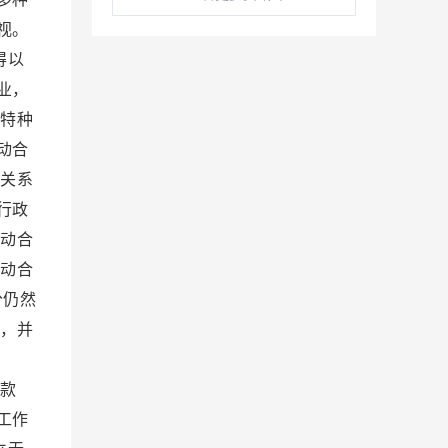
视。
得以
业，
和特种
动合
动关系
行政
劳动合
劳动合
分仍然
立，并
条款
工作