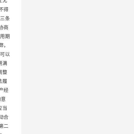
立无
不得
十三条
协商
试用期
弊，
位可以
期满
调整
法履
产经
的意
应当
动合
第二