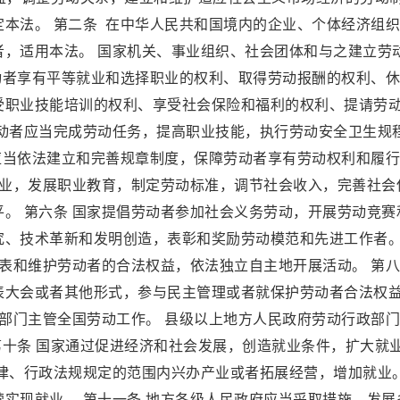
本法。 第二条 在中华人民共和国境内的企业、个体经济组
者，适用本法。 国家机关、事业组织、社会团体和与之建立劳
动者享有平等就业和选择职业的权利、取得劳动报酬的权利、
受职业技能培训的权利、享受社会保险和福利的权利、提请劳
劳动者应当完成劳动任务，提高职业技能，执行劳动安全卫生规
应当依法建立和完善规章制度，保障劳动者享有劳动权利和履
就业，发展职业教育，制定劳动标准，调节社会收入，完善社会
。 第六条 国家提倡劳动者参加社会义务劳动，开展劳动竞赛
究、技术革新和发明创造，表彰和奖励劳动模范和先进工作者。
代表和维护劳动者的合法权益，依法独立自主地开展活动。 第
表大会或者其他形式，参与民主管理或者就保护劳动者合法权
政部门主管全国劳动工作。 县级以上地方人民政府劳动行政部
 第十条 国家通过促进经济和社会发展，创造就业条件，扩大就
律、行政法规规定的范围内兴办产业或者拓展经营，增加就业。
实现就业。 第十一条 地方各级人民政府应当采取措施，发展