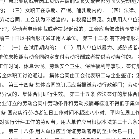
（一）患职业病或者因工负伤并被确认丧失或者部分丧失劳动能
的； （三）女职工在孕期、产假、哺乳期内的； （四）法律
除劳动合同，工会认为不适当的，有权提出意见。如果用人单位
处理；劳动者申请仲裁或者提起诉讼的，工会应当依法给予支
提前三十日以书面形式通知用人单位。 第三十二条 有下列情形
： （一）在试用期内的； （二）用人单位以暴力、威胁或者
单位未按照劳动合同约定支付劳动报酬或者提供劳动条件的。 
、工作时间、休息休假、劳动安全卫生、保险福利等事项，签订
者全体职工讨论通过。 集体合同由工会代表职工与企业签订；
。 第三十四条 集体合同签订后应当报送劳动行政部门；劳动
异议的，集体合同即行生效。 第三十五条 依法签订的集体合
企业订立的劳动合同中劳动条件和劳动报酬等标准不得低于集
十六条 国家实行劳动者每日工作时间不超过八小时、平均每周工
 对实行计件工作的劳动者，用人单位应当根据本法第三十六条
。 第三十八条 用人单位应当保证劳动者每周至少休息一日。