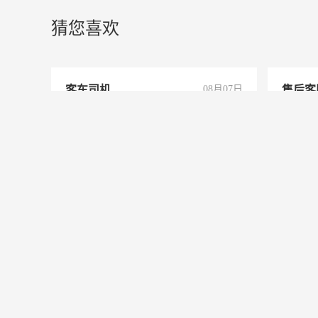
猜您喜欢
客车司机
08月07日
售后客
有大客车安全驾驶经验，遵纪守法，管
售后客服
吃注，薪资面议
休，国
查看联系方式
查
护士 前台
08月07日
口腔诊所聘护士及前台，女，非医学专
保洁要
业也可，形象好，气质佳，沟通能力
正常工
强。面试，周日休息。
责任心
录，客
查看联系方式
查