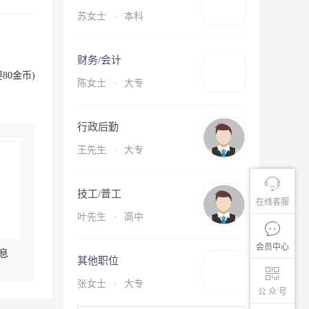
苏女士
·
本科
财务/会计
80金币)
陈女士
·
大专
行政后勤
王先生
·
大专
技工/普工
在线客服
叶先生
·
高中
会员中心
息
其他职位
张女士
·
大专
公 众 号