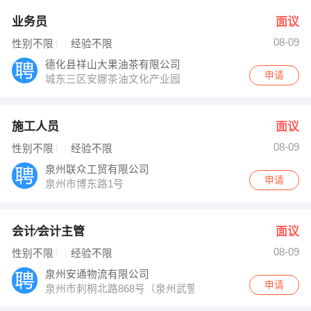
业务员
面议
08-09
性别不限
经验不限
德化县祥山大果油茶有限公司
申请
城东三区安娜茶油文化产业园
施工人员
面议
08-09
性别不限
经验不限
泉州联众工贸有限公司
申请
泉州市博东路1号
会计∕会计主管
面议
08-09
性别不限
经验不限
泉州安通物流有限公司
申请
泉州市刺桐北路868号（泉州武警支队旁）仁建大厦