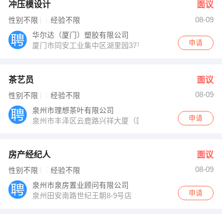
冲压模设计
面议
08-09
性别不限
经验不限
华尔达（厦门）塑胶有限公司
申请
厦门市同安工业集中区湖里园37号
茶艺员
面议
08-09
性别不限
经验不限
泉州市理想茶叶有限公司
申请
泉州市丰泽区云鹿路兴祥大厦（国贸商城对面）理想茶行
房产经纪人
面议
08-09
性别不限
经验不限
泉州市泉房置业顾问有限公司
申请
泉州田安南路世纪王朝8-9号店