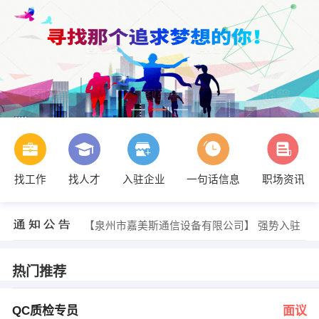
找工作
找人才
入驻企业
一句话信息
职场资讯
郑先生 发布 [冲压主管 ] 招聘信息
【德化县创臻陶瓷工作室】 强势入驻
【广州威绰商品检测技术服务有限公司】 强势入驻
【泉州市嘉美斯通信设备有限公司】 强势入驻
【福建省德鑫机械制造有限公司】 强势入驻
【融生置业东埔店】 强势入驻
李小姐 发布 [QC质检专员 ] 招聘信息
热门推荐
李小姐 发布 [美工设计 ] 招聘信息
郭先生、颜小姐 发布 [外贸业务员 ] 招聘信息
郭先生、颜小姐 发布 [结构设计 ] 招聘信息
QC质检专员
面议