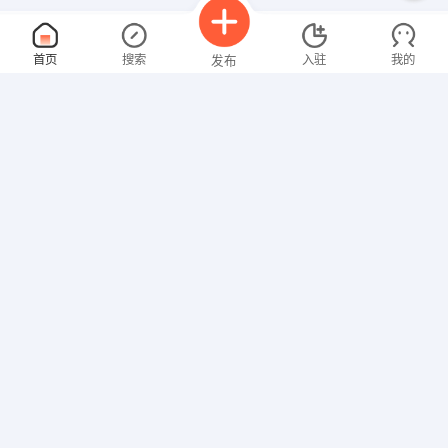
储备经理
面议
首页
搜索
入驻
我的
发布
08-09
性别不限
经验不限
泉州市泉房置业顾问有限公司
申请
泉州田安南路世纪王朝8-9号店
淘宝美工
面议
招聘信息
求职简历
08-09
性别不限
经验不限
泉州市嘉美斯通信设备有限公司
申请
德化县龙浔镇鹏翔工业区福坪西路2号
质检员
面议
08-09
性别不限
经验不限
福建省德鑫机械制造有限公司
申请
福建省漳州市龙海东园工业区